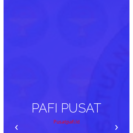
PAFI PUSAT
‹
›
Pusatpafi.id